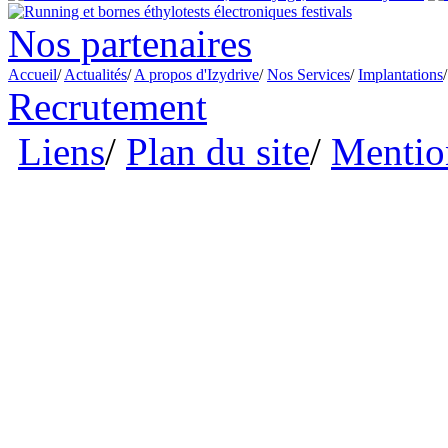
Nos partenaires
Accueil
/
Actualités
/
A propos d'Izydrive
/
Nos Services
/
Implantations
Recrutement
Liens
/
Plan du site
/
Mention